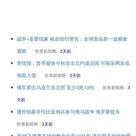
战争+圣婴现象 粮农组织警告：全球面临新一波粮食
通膨
世界新闻网
-
2天前
美情报：普亭最快今秋攻击北约成员国 可能采网攻或
地面入侵
世界新闻网
-
2天前
俄军袭击乌克兰东北部 至少3死13伤
世界新闻网
-
3
天前
遭控招募哥伦比亚佣兵参与俄乌战争 俄罗斯驳斥
世界新闻网
-
3天前
俄28飞弹袭基辅全数命中至少21死 泽伦斯基促快给爱