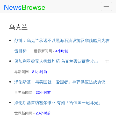
News
Browse
Togg
navig
乌克兰
彭博：乌克兰承诺不以黑海石油设施及非俄船只为攻
击目标
世界新闻网
-
4小时前
保加利亚称无人机载炸药 乌克兰否认蓄意攻击
世
界新闻网
-
21小时前
泽伦斯基：与美国就「爱国者」导弹供应达成协议
世界新闻网
-
22小时前
泽伦斯基首访塞尔维亚 有如「给俄国一记耳光」
世界新闻网
-
23小时前