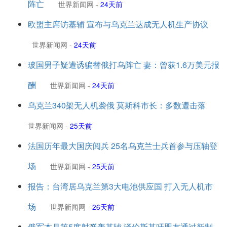
阵亡
世界新闻网
-
24天前
欧盟主席访基辅 宣布与乌克兰达成无人机生产协议
世界新闻网
-
24天前
玻国男子疑遭诱骗替俄打乌阵亡 妻：曾获1.6万美元报
酬
世界新闻网
-
24天前
乌克兰340架无人机袭俄 莫斯科市长：多数遭击落
世界新闻网
-
25天前
法国历年最大国庆阅兵 25名乌克兰士兵首参与压轴登
场
世界新闻网
-
25天前
报告：台湾居乌克兰第3大电池供应国 打入无人机市
场
世界新闻网
-
26天前
俄军本月第5度射弹轰基辅 泽伦斯基吁盟友通过新制