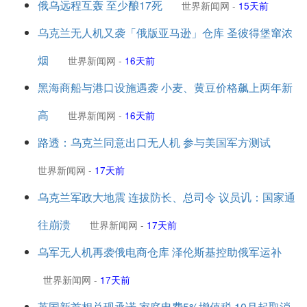
俄乌远程互轰 至少酿17死
世界新闻网
-
15天前
乌克兰无人机又袭「俄版亚马逊」仓库 圣彼得堡窜浓
烟
世界新闻网
-
16天前
黑海商船与港口设施遇袭 小麦、黄豆价格飙上两年新
高
世界新闻网
-
16天前
路透：乌克兰同意出口无人机 参与美国军方测试
世界新闻网
-
17天前
乌克兰军政大地震 连拔防长、总司令 议员讥：国家通
往崩溃
世界新闻网
-
17天前
乌军无人机再袭俄电商仓库 泽伦斯基控助俄军运补
世界新闻网
-
17天前
英国新首相兑现承诺 家庭电费5%增值税 10月起取消