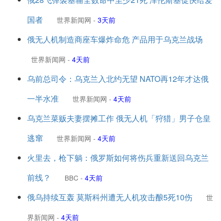
国者
世界新闻网
-
3天前
俄无人机制造商座车爆炸命危 产品用于乌克兰战场
世界新闻网
-
4天前
乌前总司令：乌克兰入北约无望 NATO再12年才达俄
一半水准
世界新闻网
-
4天前
乌克兰菜贩夫妻摆摊工作 俄无人机「狩猎」男子仓皇
逃窜
世界新闻网
-
4天前
火里去，枪下躺：俄罗斯如何将伤兵重新送回乌克兰
前线？
BBC
-
4天前
俄乌持续互轰 莫斯科州遭无人机攻击酿5死10伤
世
界新闻网
-
4天前