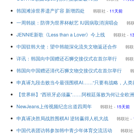
韩国滩涂世界遗产扩容 新增四处
韩联社
-
11天前
一周韩娱：防弹为世界杯献艺 IU因病取消演唱会
韩
JENNIE新歌《Less than a Lover》今上线
韩联社
-
1
中国驻韩大使：望中韩能深化流失文物返还合作
韩联
详讯：韩国向中国赠还石狮交接仪式在首尔举行
韩联
韩国向中国赠还清代石狮文物交接仪式在首尔举行
申真谞九段击败当今最强围棋AI……“只要有战略，人类
【世界杯】“西班牙必须赢”……阿根廷落败为何让全欧
NewJeans上传视频纪念出道四周年
韩联社
-
15天前
申真谞决胜局战胜围棋AI 逆转赢得人机大战
韩联社
-
中国代表团访韩参加韩中青少年体育交流活动
韩联社