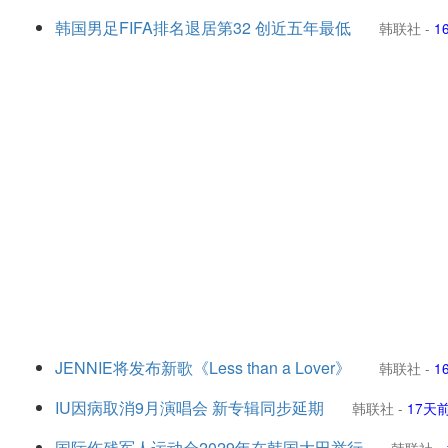
韩国男足FIFA排名退居第32 创近五年最低
韩联社
-
1
JENNIE将发布新歌《Less than a Lover》
韩联社
-
1
IU因病取消9月演唱会 新专辑同步延期
韩联社
-
17天
国际伤残军人运动会2029年在韩国大田举行