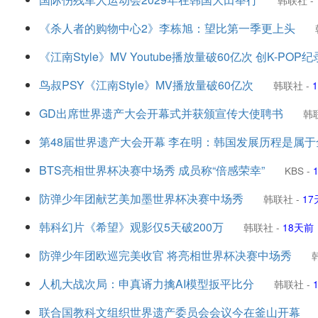
韩联社
-
《杀人者的购物中心2》李栋旭：望比第一季更上头
《江南Style》MV Youtube播放量破60亿次 创K-POP纪
鸟叔PSY《江南Style》MV播放量破60亿次
韩联社
-
GD出席世界遗产大会开幕式并获颁宣传大使聘书
韩
第48届世界遗产大会开幕 李在明：韩国发展历程是属
BTS亮相世界杯决赛中场秀 成员称“倍感荣幸”
KBS
-
防弹少年团献艺美加墨世界杯决赛中场秀
韩联社
-
17
韩科幻片《希望》观影仅5天破200万
韩联社
-
18天前
防弹少年团欧巡完美收官 将亮相世界杯决赛中场秀
人机大战次局：申真谞力擒AI模型扳平比分
韩联社
-
联合国教科文组织世界遗产委员会会议今在釜山开幕