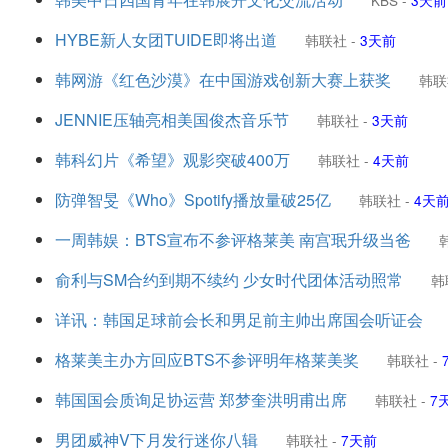
KBS
-
3天前
HYBE新人女团TUIDE即将出道
韩联社
-
3天前
韩网游《红色沙漠》在中国游戏创新大赛上获奖
韩联
JENNIE压轴亮相美国俊杰音乐节
韩联社
-
3天前
韩科幻片《希望》观影突破400万
韩联社
-
4天前
防弹智旻《Who》Spotify播放量破25亿
韩联社
-
4天
一周韩娱：BTS宣布不参评格莱美 南宫珉升级当爸
俞利与SM合约到期不续约 少女时代团体活动照常
韩
详讯：韩国足球前会长和男足前主帅出席国会听证会
格莱美主办方回应BTS不参评明年格莱美奖
韩联社
-
韩国国会质询足协运营 郑梦奎洪明甫出席
韩联社
-
7
男团威神V下月发行迷你八辑
韩联社
-
7天前