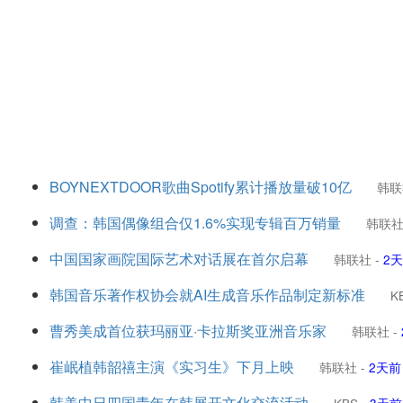
BOYNEXTDOOR歌曲Spotify累计播放量破10亿
韩联
调查：韩国偶像组合仅1.6%实现专辑百万销量
韩联
中国国家画院国际艺术对话展在首尔启幕
韩联社
-
2
韩国音乐著作权协会就AI生成音乐作品制定新标准
K
曹秀美成首位获玛丽亚·卡拉斯奖亚洲音乐家
韩联社
-
崔岷植韩韶禧主演《实习生》下月上映
韩联社
-
2天前
韩美中日四国青年在韩展开文化交流活动