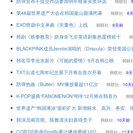
防弹宣布不提交作品参加明年格莱美奖评选
韩联社
-
第48届世界遗产大会在韩国釜山圆满闭幕
韩联社
-
8
EXO世勋中文单曲《失重色》上线
韩联社
-
8天前
韩剧《铁拳教育》跻身奈飞非英语剧集热度榜前十
BLACKPINK成员Jennie演唱的《Dracula》荣登美国
韩名导李沧东新片《可能的爱情》9月在韩公映
韩联
TXT出道七周年纪念展下月将在首尔开幕
韩联社
-
9
防弹热曲《Butter》MV播放量超11亿次
韩联社
-
10天
K-POP盛典“FANOMENON”明年12月将在韩首办
韩
世界遗产“韩国滩涂”面积扩大 新增丽水、高兴、务安、
韩演员南宫珉、陈雅凛夫妇喜得贵子
韩联社
-
10天前
CORTIS歌曲Spotify累计播放量破10亿
韩联社
-
11天