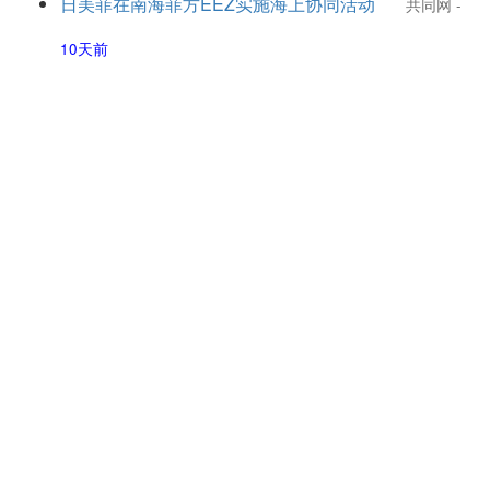
日美菲在南海菲方EEZ实施海上协同活动
共同网
-
10天前