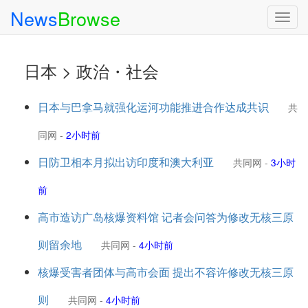
News
Browse
Togg
navig
日本 > 政治・社会
日本与巴拿马就强化运河功能推进合作达成共识
共
同网
-
2小时前
日防卫相本月拟出访印度和澳大利亚
共同网
-
3小时
前
高市造访广岛核爆资料馆 记者会问答为修改无核三原
则留余地
共同网
-
4小时前
核爆受害者团体与高市会面 提出不容许修改无核三原
则
共同网
-
4小时前