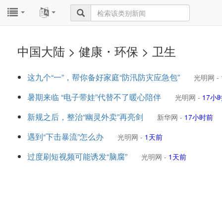
...
...
中国大陆 > 健康・环保 > 卫生
这九个“一”，帮你备好家庭“防汛防灾应急包”
光明网
-
暑期来临 “电子带娃”代替不了暖心陪伴
光明网
-
17小
新规之后，整治“幽灵外卖”再亮剑
新华网
-
17小时前
遇到“下击暴流”怎么办
光明网
-
1天前
过度刷短视频可能诱发“脑腐”
光明网
-
1天前