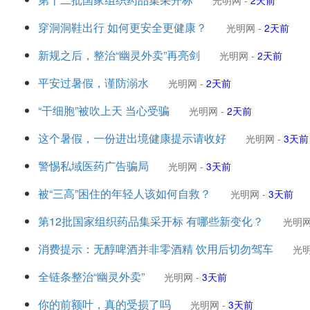
光明网
-
2天前
穿洞洞鞋出行 如何更安全更健康？
光明网
-
2天前
新规之后，整治“幽灵外卖”再亮剑
光明网
-
2天前
平安过暑假，谨防溺水
光明网
-
2天前
“干细胞”被吹上天 当心受骗
光明网
-
2天前
这个暑假，一份进出境健康提示请收好
光明网
-
3天前
警惕私域医药广告骗局
光明网
-
3天前
被“三高”困住的年轻人该如何自救？
光明网
-
3天前
第12批国家组织药品集采开标 有哪些新变化？
光明
消费提示：无醇啤酒并非零酒精 饮用后切勿驾车
光
全链条整治“幽灵外卖”
光明网
-
3天前
你的前额叶，真的受损了吗
光明网
-
3天前