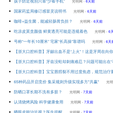
孩子防近视别只靠“少看手机”
光明网
-
6天前
国家药监局修订感冒灵说明书
光明网
-
6天前
咖啡+益生菌，能减轻肠胃负担？
光明网
-
6天前
吃凉皮莫贪颜值 鲜黄透亮可能是违规着色
光明网
-
6
号称“一年长10厘米” 宅家“长高操”靠谱吗
光明网
-
6天
【浙大口腔科普】牙龈出血不是“上火”！这是牙周在向你“
【浙大口腔科普】牙齿没蛀却刺痛难忍？问题可能出在“
【浙大口腔科普】宝宝唇腭裂不用过度焦虑，规范治疗
65种药品开启竞价 集采规则升级实现多方"共赢"
光
防晒口罩长期不洗有多脏？
光明网
-
7天前
认清烧烤风险 科学健康食用
光明网
-
7天前
晒眼皮能治近视？医生提醒
光明网
-
7天前