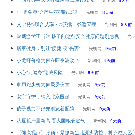
光明网
-
8天前
“一周备餐”会产生亚硝酸盐吗
光明网
-
8天前
艾比特®联合艾瑞卡®获批一线适应症
光明网
-
9天前
暑期游学正当时 孩子的这些安全健康问题别忽视
光
居家健身，别让“便捷”变“伤害”
光明网
-
9天前
小龙虾价格为何在旺季波动？
新华网
-
9天前
小心“云健身”隐藏风险
光明网
-
9天前
家用跑步机为何屡屡伤童
光明网
-
9天前
安宁疗护，纳入北京医保
光明网
-
9天前
孩子视力不好先别急着配镜
光明网
-
9天前
从夏粮产量新高 看大国粮仓底气
新华网
-
9天前
【健康视点】张颖：紧抓新生儿源头防控，补齐成人乙