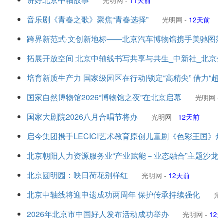
光明网
-
11天前
音乐剧《青春之歌》聚焦“青春选择”
光明网
-
12天前
跨界新范式·文创新地标——北京汽车博物馆携手美驰
拓展开放空间 北京中轴线书写共享与共生_中新社_北京
培育新质生产力 国家级园区在行动|锁定“高精尖” 借力“
国家自然博物馆2026“博物馆之夜”在北京启幕
光明网
国家大剧院2026八月合唱节将办
光明网
-
12天前
启今集团携手LECICI艺术教育原创儿童剧《色彩王国》
北京朝阳人力资源服务业“产业赋能－业态融合”主题沙
北京圆明园：映日荷花别样红
光明网
-
12天前
北京中轴线将迎申遗成功两周年 保护传承持续强化
2026年北京市中国好人发布活动成功举办
光明网
-
1