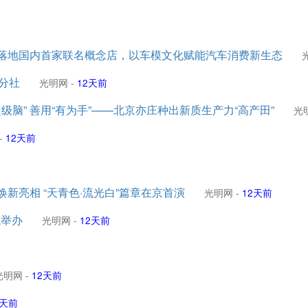
图落地国内首家联名概念店，以车模文化赋能汽车消费新生态
分社
光明网
-
12天前
超级脑” 善用“有为手”——北京亦庄种出新质生产力“高产田”
光
-
12天前
焕新亮相 “天青色·流光白”篇章在京首演
光明网
-
12天前
龙举办
光明网
-
12天前
光明网
-
12天前
2天前