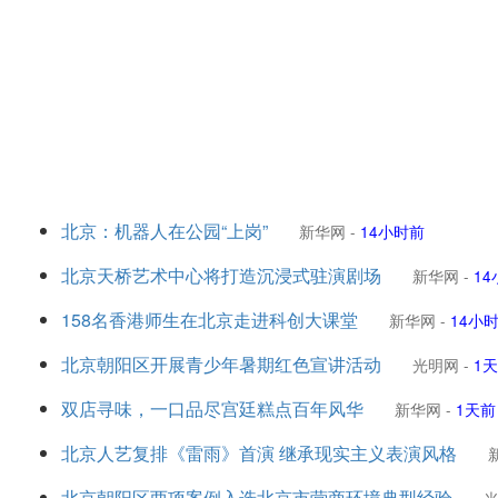
北京：机器人在公园“上岗”
新华网
-
14小时前
北京天桥艺术中心将打造沉浸式驻演剧场
新华网
-
1
158名香港师生在北京走进科创大课堂
新华网
-
14小
北京朝阳区开展青少年暑期红色宣讲活动
光明网
-
1
双店寻味，一口品尽宫廷糕点百年风华
新华网
-
1天前
北京人艺复排《雷雨》首演 继承现实主义表演风格
北京朝阳区两项案例入选北京市营商环境典型经验