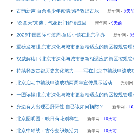
古韵新声 百余名少年倾情演绎敦煌古乐
新华网
-
9天
“桑拿天”来袭，气象部门解读成因
新华网
-
9天前
2026中国国际时装周·童话小镇在北京举办
新华网
-
9
重磅发布|北京市深化与城市更新相适应的街区控规管理改
权威解读|《北京市深化与城市更新相适应的街区控规管
持续释放古都历史文化魅力——写在北京中轴线申遗成
北京启动中轴线申遗成功两周年宣传展示活动
光明网
一图读懂|北京市深化与城市更新相适应的街区控规管理
身边有人出现乙肝阳性 自己该如何预防？
新华网
-
1
北京圆明园：映日荷花别样红
新华网
-
10天前
北京中轴线：古今交织焕活力
新华网
-
10天前