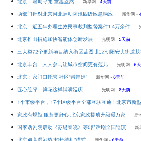
北京：暑期寻龙 童趣盎然
新华网
-
4天前
两部门针对北京河北启动防汛四级应急响应
新华网
-
北京：近五年办理生效民事裁判监督案件1.4万余件
北京推出措施加快智能体创新发展
光明网
-
5天前
三大类72个更新项目纳入街区蓝图 北京朝阳安贞街道
北京丰台：人人参与让城市空间更有范儿
光明网
-
6
北京：家门口托管 社区“帮带娃”
新华网
-
6天前
匠心绘绿！鲜花这样铺满延庆——
光明网
-
8天前
1个市级平台，17个区级平台全部互联互通！北京市新
家政有规矩 服务更舒心 北京家政提质升级暖万家
新
国家话剧院启动《苏堤春晓》等5部话剧全国巡演
新
北京迎高湿闷热“超长待机”模式
新华网
-
8天前