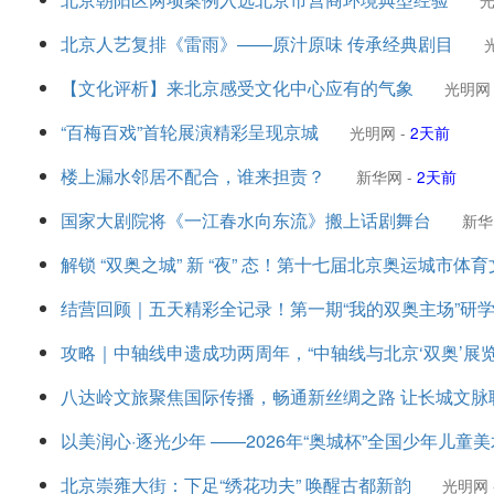
北京人艺复排《雷雨》——原汁原味 传承经典剧目
【文化评析】来北京感受文化中心应有的气象
光明网
“百梅百戏”首轮展演精彩呈现京城
光明网
-
2天前
楼上漏水邻居不配合，谁来担责？
新华网
-
2天前
国家大剧院将《一江春水向东流》搬上话剧舞台
新华
解锁 “双奥之城” 新 “夜” 态！第十七届北京奥运城市
结营回顾｜五天精彩全记录！第一期“我的双奥主场”研
攻略｜中轴线申遗成功两周年，“中轴线与北京‘双奥’展
八达岭文旅聚焦国际传播，畅通新丝绸之路 让长城文脉
以美润心·逐光少年 ——2026年“奥城杯”全国少年儿
北京崇雍大街：下足“绣花功夫” 唤醒古都新韵
光明网