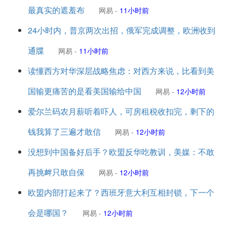
最真实的遮羞布
网易
-
11小时前
24小时内，普京两次出招，俄军完成调整，欧洲收到
通牒
网易
-
11小时前
读懂西方对华深层战略焦虑：对西方来说，比看到美
国输更痛苦的是看美国输给中国
网易
-
12小时前
爱尔兰码农月薪听着吓人，可房租税收扣完，剩下的
钱我算了三遍才敢信
网易
-
12小时前
没想到中国备好后手？欧盟反华吃教训，美媒：不敢
再挑衅只敢自保
网易
-
12小时前
欧盟内部打起来了？西班牙意大利互相封锁，下一个
会是哪国？
网易
-
12小时前