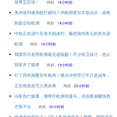
世界五百强！
网易
-
18小时前
美伊谈判僵局能打破吗？伊朗用霍尔木兹试水，或将
钥匙交给欧洲
网易
-
18小时前
中欧正在进行互免关税谈判，最想搞垮美元的其实是
欧洲
网易
-
18小时前
我国官兵首登欧洲最先进战舰！不少前卫设计，也让
我军开了眼界
网易
-
19小时前
打了四年颠覆百年格局！俄乌冲突早已不只是战争，
正在彻底改写人类未来
网易
-
20小时前
乌军伤亡惨重，俄呼吁欧洲停援乌，泽连斯基醒悟西
方靠不住
网易
-
20小时前
欧洲真的危险了！7万人集体越境无人预警，西班牙内