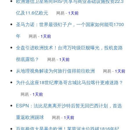
欧洲通信卫星将向IRIS²共享与商业基础设施投资22.3
亿及11.6亿欧元
网易
-
1天前
圣马力诺：世界最强钉子户，一个国家如何能苟1700
年
网易
-
1天前
全盘引进欧洲技术！台湾万吨级巨舰曝光，投机套路
彻底露馅？
网易
-
1天前
从地理视角解读为何旅行值得前往欧洲
网易
-
1天前
为什么这座18世纪摩洛哥古城比马拉喀什更难迷路？
网易
-
1天前
ESPN：法比尼奥离开沙特后暂无回巴西计划，首选
重返欧洲踢球
网易
-
1天前
百年极值大旱暴击欧洲！莱茵河水位跌破1816年纪