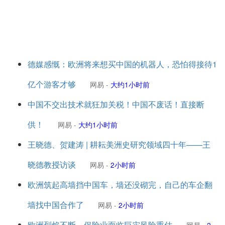
德媒感慨：欧洲将来想买中国的机器人，恐怕得接待1
亿个游客才够
网易
-
大约1小时前
中国不交出技术就狂加关税！中国不废话！直接断
供！
网易
-
大约1小时前
王晓德、贺建涛 | 耕耘美洲史研究领域四十年——王
晓德教授访谈
网易
-
2小时前
欧洲筑起高墙挡中国车，墙还没砌完，自己的车企翻
墙找中国合作了
网易
-
2小时前
欧洲烈焰不断，保险业面临巨灾风险重估