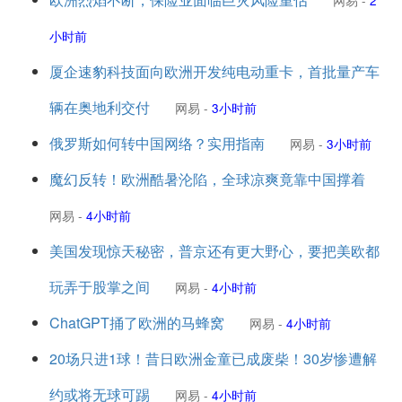
网易
-
2
小时前
厦企速豹科技面向欧洲开发纯电动重卡，首批量产车
辆在奥地利交付
网易
-
3小时前
俄罗斯如何转中国网络？实用指南
网易
-
3小时前
魔幻反转！欧洲酷暑沦陷，全球凉爽竟靠中国撑着
网易
-
4小时前
美国发现惊天秘密，普京还有更大野心，要把美欧都
玩弄于股掌之间
网易
-
4小时前
ChatGPT捅了欧洲的马蜂窝
网易
-
4小时前
20场只进1球！昔日欧洲金童已成废柴！30岁惨遭解
约或将无球可踢
网易
-
4小时前