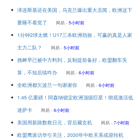
泽连斯基还在美国，乌克兰爆出重大丑闻，欧洲这下
要睡不着觉了
网易
-
5小时前
1分钟2球太燃！U17三杀欧洲劲旅，可赢的真是人家
主力二队？
网易
-
5小时前
挑衅早已被中方料到，反制提前备好，欧盟翻车失
算，不知后续咋办
网易
-
6小时前
全欧洲都欠波兰一句谢谢你
网易
-
6小时前
1.45 亿重磅！阿森纳锁定欧洲顶级巨星！彻底激活低
迷萨卡
网易
-
6小时前
美国用新路数救日元，背后藏玄机
网易
-
7小时前
欧盟鹰派访华引关注，2030年中欧关系或迎转机