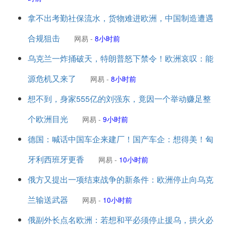
拿不出考勤社保流水，货物难进欧洲，中国制造遭遇
合规狙击
网易
-
8小时前
乌克兰一炸捅破天，特朗普怒下禁令！欧洲哀叹：能
源危机又来了
网易
-
8小时前
想不到，身家555亿的刘强东，竟因一个举动赚足整
个欧洲目光
网易
-
9小时前
德国：喊话中国车企来建厂！国产车企：想得美！匈
牙利西班牙更香
网易
-
10小时前
俄方又提出一项结束战争的新条件：欧洲停止向乌克
兰输送武器
网易
-
10小时前
俄副外长点名欧洲：若想和平必须停止援乌，拱火必